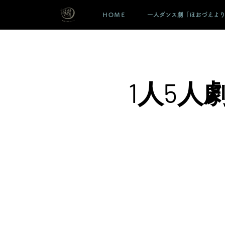
ＨＯＭＥ
一人ダンス劇「ほおづえよ
1人5