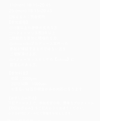
11(mon) 18:15-20:45
25 (mon) 18:15-20:45
​□
伝える人：熊谷拓明
【参加資格】
□18歳以上の身体の丈夫な方。
□パフォーマンス歴3年以上。
□継続的な参加に積極的な方。
□odoru tokoプロデュース案件への
参加が確証するものではない旨を
ご理解頂ける方。
□パフォーマンスとしての【odoru】に
探求心のある方。
【参加料金】
初回：2000yen
2回目以降：1000yen
​ お支払いは当日現金のみの対応になります。
【お申し込み方法】
下記アドレスまで、参加希望日時、
簡単なプロフィール
【初回の方のみ】をご記入のうえお送りください。
​
※２日以内にメールにて詳細をお伝えします。
踊る「熊谷拓明」カンパニー
odoru-kumagai@e-mail.jp
【キャンセルポリシー】