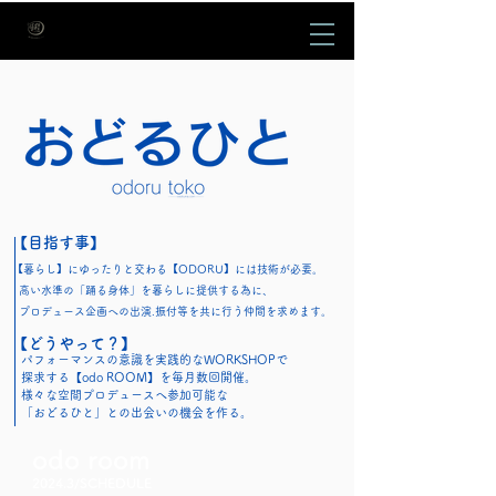
【目指す事】
【暮らし】にゆったりと交わる【ODORU】には技術が必要。
高い水準の「踊る身体」を暮らしに提供する為に、
プロデュース企画への出演.振付等を共に行う仲間を求めます。
【どうやって？】
パフォーマンスの意識を実践的なWORKSHOPで
探求する【odo ROOM】を毎月数回開催。
様々な空間プロデュースへ参加可能な
「おどるひと」との出会いの機会を作る。
odo room
2024.3/SCHEDULE