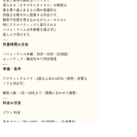
言葉と身体の絶妙なバランスで
語られる「カサブタとタイヨウ」の物語は
傷を乗り越え生きる人間の普遍的な
回復力を軽やかに提案する作品です。
観客や空間を巻き込みながらユーモラスに
時にアクロバティックに進行される
パフォーマンスは年齢層を選ばずに
楽しんで頂けます。
---
所要時間の目安
パフォーマンス本編：30分〜50分（応相談）
セットアップ・撤収含めて90分程度
---
準備・条件
アクティングエリア：6畳以上あればOK（照明・音響な
くても対応可）
観客人数：1名〜50名まで（規模に合わせて調整）
---
料金の目安
プラン 料金
基本プラン（30〜50
分） 50,000円〜（交通費別）
新作プラン（構成＋演出＋打ち合わせ＋演者2名～）
120,000円〜（交通費別）
教育機関・福祉施設向け 応相談（お気軽にご相談くださ