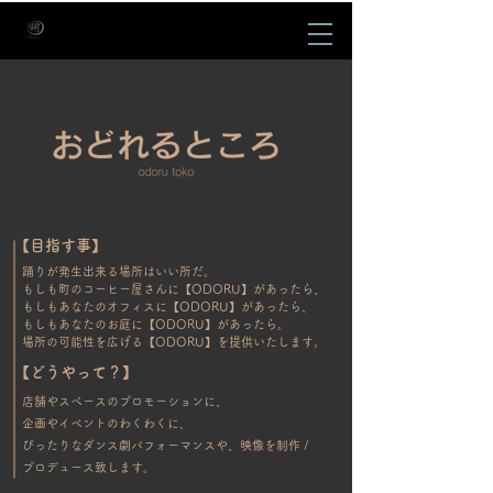
【目指す事】
踊りが発生出来る場所はいい所だ。
もしも町のコーヒー屋さんに【ODORU】があったら、
もしもあなたのオフィスに【ODORU】があったら、
もしもあなたのお庭に【ODORU】があったら。
​場所の可能性を広げる【ODORU】を提供いたします。
【どうやって？】
店舗やスペースのプロモーションに、
企画やイベントのわくわくに、
ぴったりなダンス劇パフォーマンスや、
映像を制作 /
プロデュース致します。