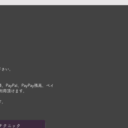
。
下さい。
ayPal、PayPay残高、ペイ
ご利用頂けます。
す。
ークテクニック