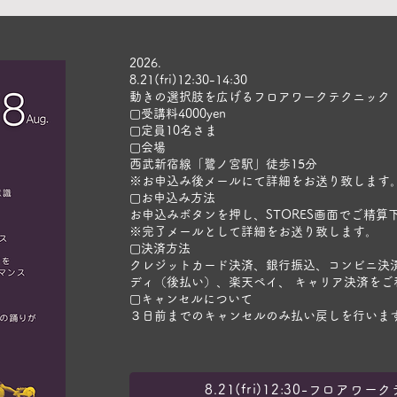
​2026.
8.21(fri)12:30-14:30
​動きの選択肢を広げるフロアワークテクニック
▢受講料4000yen
▢定員10名さま
▢会場
西武新宿線「鷺ノ宮駅」徒歩15分
​※お申込み後メールにて詳細をお送り致します
▢お申込み方法
お申込みボタンを押し、STORES画面でご精算
※完了メールとして詳細をお送り致します。
▢決済方法
​クレジットカード決済、銀行振込、コンビニ決済、P
ディ（後払い）、楽天ペイ、 キャリア決済​を
▢キャンセルについて
３日前までのキャンセルのみ払い戻しを行いま
8.21(fri)12:30-フロアワ