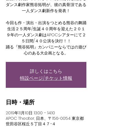
ダンス劇作家熊谷拓明が、彼の真骨頂である
一人ダンス劇新作を発表！
今回も作・演出・出演をつとめる熊谷の舞踊
生活２５周年/生誕４０周年を迎えた２０１
９年の一人ダンス劇はAPOCシアターにて２
５日間/４０公演を決行！！
踊る『熊谷拓明』カンパニーならではの遊び
心のある大企画となる。
詳しくはこちら
特設ページ/チケット情報
日時・場所
2019年11月10日 13:00 – 14:10
APOC Theater, 日本、〒156-0054 東京都
世田谷区桜丘５丁目４７−４