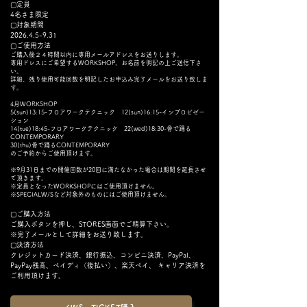
▢定員
4名さま限定
​▢対象期間
2026.4.5-9.31
​▢ご使用方法
ご購入後２４時間以内に専用メールアドレスをお送りします。
専用ドレスにご希望するWORKSHOP、お名前を明記の上ご送信下さ
い。
詳細、残り使用可能回数を明記したお申込み完了メールをお送り致しま
す。
4月WORKSHOP
5(sun)13:15-フロアワークテクニック 12(sun)16:15-インプロビゼー
ション
14(tue)18:45-フロアワークテクニック 22(wed)18:30-骨で踊る
CONTEMPORARY
30(thu)骨で踊るCONTEMPORARY
のご予約からご使用頂けます。
※9月31日までの開催回数が20回に満たなかった場合は期間を延長させ
て頂きます。
※定員となったWORKSHOPにはご使用頂けません。
※SPECIALW/Sなど対象外のものにはご使用頂けません。
▢ご購入方法
ご購入ボタンを押し、STORES画面でご精算下さい。
※完了メールとして詳細をお送り致します。
▢決済方法
​クレジットカード決済、銀行振込、コンビニ決済、PayPal、
PayPay残高、ペイディ（後払い）、楽天ペイ、 キャリア決済​を
ご利用頂けます。