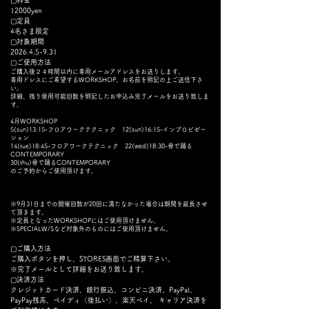
▢料金
12000yen
▢定員
4名さま限定
​▢対象期間
2026.4.5-9.31
​▢ご使用方法
ご購入後２４時間以内に専用メールアドレスをお送りします。
専用ドレスにご希望するWORKSHOP、お名前を明記の上ご送信下さ
い。
詳細、残り使用可能回数を明記したお申込み完了メールをお送り致しま
す。
4月WORKSHOP
5(sun)13:15-フロアワークテクニック 12(sun)16:15-インプロビゼー
ション
14(tue)18:45-フロアワークテクニック 22(wed)18:30-骨で踊る
CONTEMPORARY
30(thu)骨で踊るCONTEMPORARY
のご予約からご使用頂けます。
※9月31日までの開催回数が20回に満たなかった場合は期間を延長させ
て頂きます。
※定員となったWORKSHOPにはご使用頂けません。
※SPECIALW/Sなど対象外のものにはご使用頂けません。
▢ご購入方法
ご購入ボタンを押し、STORES画面でご精算下さい。
※完了メールとして詳細をお送り致します。
▢決済方法
​クレジットカード決済、銀行振込、コンビニ決済、PayPal、
PayPay残高、ペイディ（後払い）、楽天ペイ、 キャリア決済​を